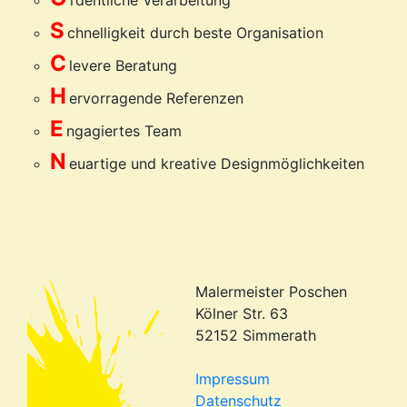
rdentliche Verarbeitung
S
chnelligkeit durch beste Organisation
C
levere Beratung
H
ervorragende Referenzen
E
ngagiertes Team
N
euartige und kreative Designmöglichkeiten
Malermeister Poschen
Kölner Str. 63
52152 Simmerath
Impressum
Datenschutz